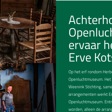
Achterh
Openluc
ervaar h
Erve Kot
Op het erf rondom Herbe
Openluchtmuseum. Het 
Weenink Stichting, samen
arrangementen werkt E
Openluchtmuseum. Entre
worden, alleen de arra