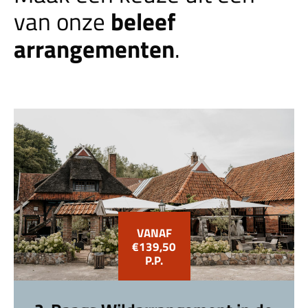
beleef
van onze
arrangementen
.
VANAF
€139,50
P.P.