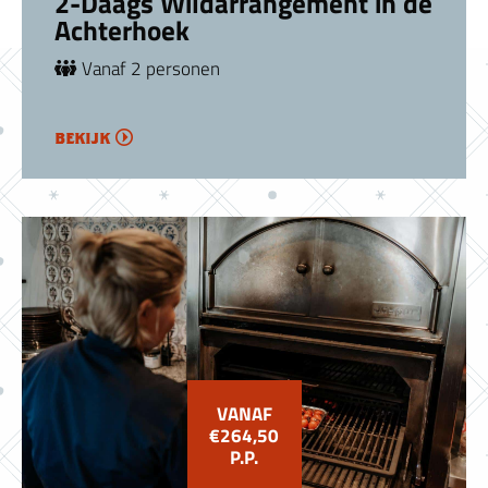
2-Daags Wildarrangement in de
Achterhoek
Vanaf 2 personen
bekijk
VANAF
€264,50
P.P.