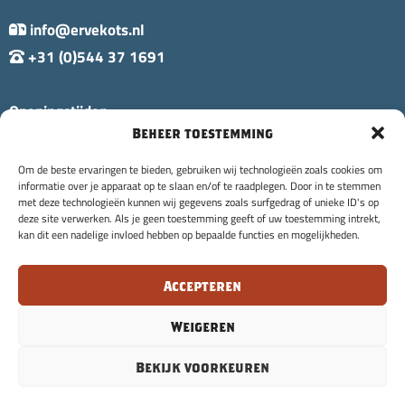
info@ervekots.nl
+31 (0)544 37 1691
Openingstijden:
Beheer toestemming
Di t/m Zo: 10:00 - 20:00 uur
Ma: Gesloten
Om de beste ervaringen te bieden, gebruiken wij technologieën zoals cookies om
informatie over je apparaat op te slaan en/of te raadplegen. Door in te stemmen
met deze technologieën kunnen wij gegevens zoals surfgedrag of unieke ID's op
deze site verwerken. Als je geen toestemming geeft of uw toestemming intrekt,
kan dit een nadelige invloed hebben op bepaalde functies en mogelijkheden.
Accepteren
© Copyright 2026 Erve Kots |
Annuleringsvoorwaarden
|
burowild.nl
Privacyverklaring
| Design & Development:
Weigeren
Bekijk voorkeuren