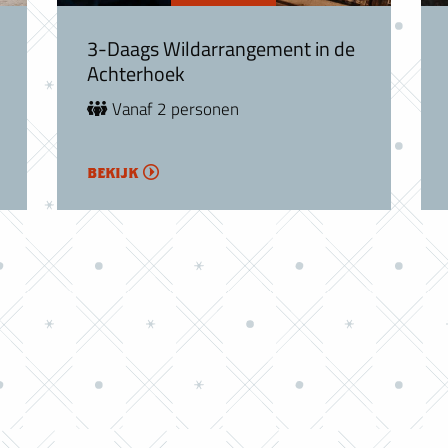
3-Daags Wildarrangement in de
Achterhoek
Vanaf 2 personen
bekijk