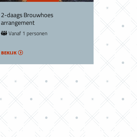
2-daags Brouwhoes
arrangement
Vanaf 1 personen
bekijk