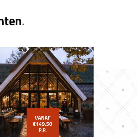
nten
.
VANAF
€149,50
P.P.