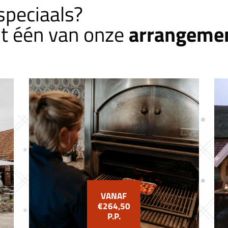
speciaals?
arrangeme
it één van onze
VANAF
€264,50
P.P.