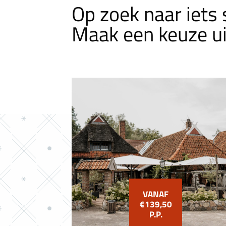
Op zoek naar iets 
Maak een keuze u
VANAF
€139,50
P.P.