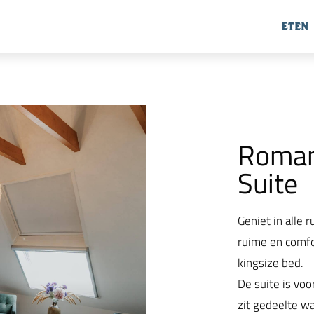
Eten
Roman
Suite
Geniet in alle 
ruime en comf
kingsize bed.
De suite is voo
zit gedeelte w