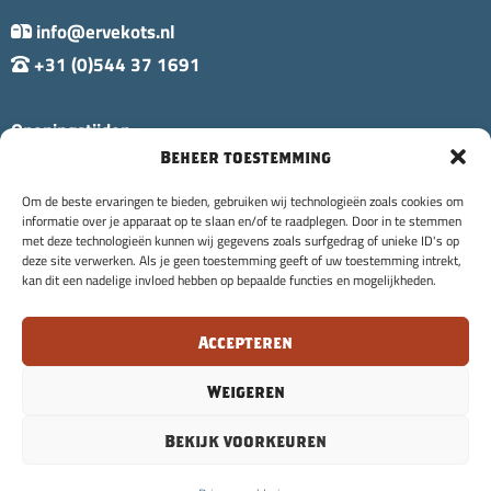
info@ervekots.nl
+31 (0)544 37 1691
Openingstijden:
Beheer toestemming
Di t/m Zo: 10:00 - 20:00 uur
Ma: Gesloten
Om de beste ervaringen te bieden, gebruiken wij technologieën zoals cookies om
informatie over je apparaat op te slaan en/of te raadplegen. Door in te stemmen
met deze technologieën kunnen wij gegevens zoals surfgedrag of unieke ID's op
deze site verwerken. Als je geen toestemming geeft of uw toestemming intrekt,
kan dit een nadelige invloed hebben op bepaalde functies en mogelijkheden.
Accepteren
© Copyright 2026 Erve Kots |
Annuleringsvoorwaarden
|
burowild.nl
Privacyverklaring
| Design & Development:
Weigeren
Bekijk voorkeuren