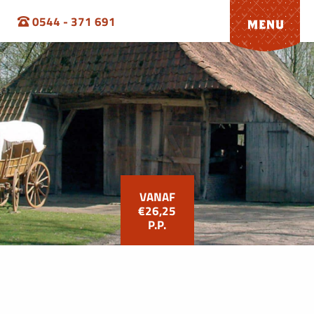
0544 - 371 691
VANAF
€26,25
P.P.